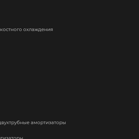
дкостного охлаждения
 двухтрубные амортизаторы
ртизаторы