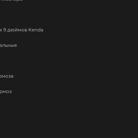
1 x 9 дюймов Kenda
тальные
рмоза
ормоз