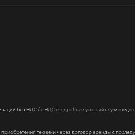
изaций бeз HДС / с HДC (подробнее уточняйте у менедже
 приобретения техники через договор аренды с после