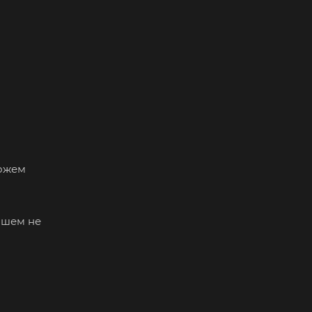
можем
ейшем не