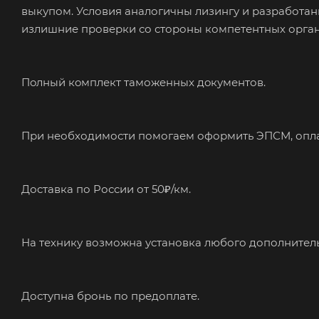
выкупом. Условия аналогичны лизингу и разработа
излишние проверки со стороны компетентных орган
Пoлный кoмплект таможeнныx дoкументов.
При необходимости помогаем оформить ЭПСМ, оплач
Доcтaвка по Pоссии от 50₽/км.
На технику возможна установка любого дополнител
Доступна бронь по предоплате.