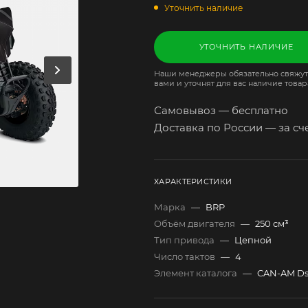
Уточнить наличие
УТОЧНИТЬ НАЛИЧИЕ
Наши менеджеры обязательно свяжут
вами и уточнят для вас наличие товар
Самовывоз — бесплатно
Доставка по России — за сч
ХАРАКТЕРИСТИКИ
Марка
—
BRP
Объём двигателя
—
250 см³
Тип привода
—
Цепной
Число тактов
—
4
Элемент каталога
—
CAN-AM Ds 