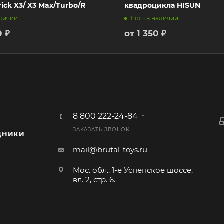
ick X3/ X3 Max/Turbo/R
квадроцикла HISUN
аличии
Есть в наличии
0 ₽
от
1 350 ₽
8 800 222-24-84
ЗАКАЗАТЬ ЗВОНОК
ДНИКИ
mail@brutal-toys.ru
Мос. обл.. 1-е Успенское шоссе,
вл. 2, стр. 6.