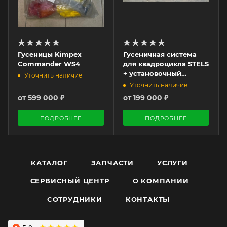
Гусеницы Kimpex
Гусеничная система
Commander WS4
для квадроцикла STELS
+ установочный
Уточнить наличие
комплект
Уточнить наличие
(универсальные). Б/У
от
599 000 ₽
от
199 000 ₽
ПОДРОБНЕЕ
ПОДРОБНЕЕ
КАТАЛОГ
ЗАПЧАСТИ
УСЛУГИ
СЕРВИСНЫЙ ЦЕНТР
О КОМПАНИИ
CОТРУДНИКИ
КОНТАКТЫ