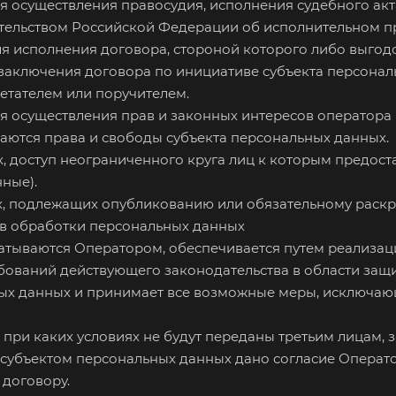
 осуществления правосудия, исполнения судебного акта
тельством Российской Федерации об исполнительном п
ля исполнения договора, стороной которого либо выго
я заключения договора по инициативе субъекта персонал
етателем или поручителем.
я осуществления прав и законных интересов оператора
шаются права и свободы субъекта персональных данных.
х, доступ неограниченного круга лиц к которым предос
ные).
ых, подлежащих опубликованию или обязательному раскр
дов обработки персональных данных
атываются Оператором, обеспечивается путем реализаци
ований действующего законодательства в области защ
ьных данных и принимает все возможные меры, исключа
 при каких условиях не будут переданы третьим лицам, 
и субъектом персональных данных дано согласие Операто
 договору.