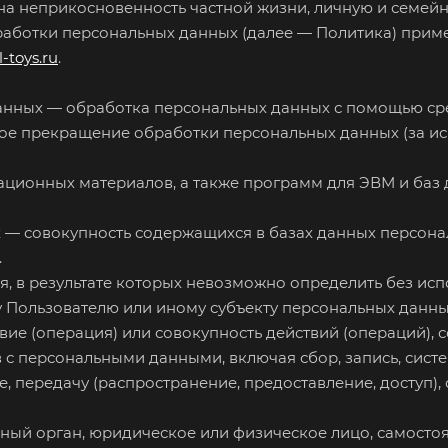
на неприкосновенность частной жизни, личную и семейн
бработки персональных данных (далее — Политика) прим
l-toys.ru
.
данных — обработка персональных данных с помощью сре
ое прекращение обработки персональных данных (за ис
мационных материалов, а также программ для ЭВМ и баз 
 — совокупность содержащихся в базах данных персон
.
ия, в результате которых невозможно определить без и
Пользователю или иному субъекту персональных данны
вие (операция) или совокупность действий (операций),
 с персональными данными, включая сбор, запись, сист
е, передачу (распространение, предоставление, доступ),
ьный орган, юридическое или физическое лицо, самосто