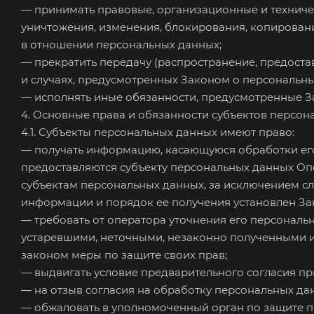
— принимать правовые, организационные и техниче
уничтожения, изменения, блокирования, копировани
в отношении персональных данных;
— прекратить передачу (распространение, предоста
и случаях, предусмотренных Законом о персональны
— исполнять иные обязанности, предусмотренные З
4. Основные права и обязанности субъектов персон
4.1. Субъекты персональных данных имеют право:
— получать информацию, касающуюся обработки его
предоставляются субъекту персональных данных Оп
субъектам персональных данных, за исключением сл
информации и порядок ее получения установлен За
— требовать от оператора уточнения его персональ
устаревшими, неточными, незаконно полученными и
законом меры по защите своих прав;
— выдвигать условие предварительного согласия пр
— на отзыв согласия на обработку персональных да
— обжаловать в уполномоченный орган по защите п