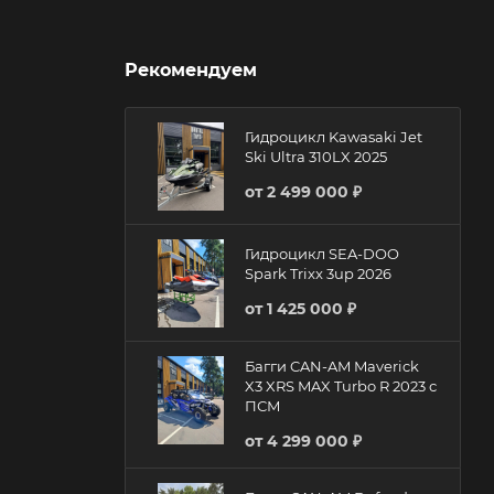
Рекомендуем
Гидроцикл Kawasaki Jet
Ski Ultra 310LX 2025
от
2 499 000 ₽
Гидроцикл SEA-DOO
Spark Trixx 3up 2026
от
1 425 000 ₽
Багги CAN-AM Maverick
X3 XRS MAX Turbo R 2023 с
ПСМ
от
4 299 000 ₽