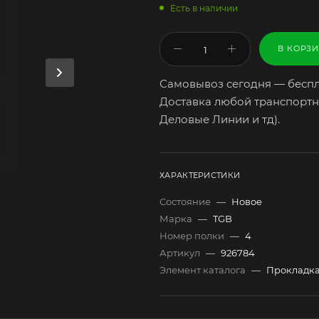
Есть в наличии
В КОРЗ
Самовывоз сегодня — беспл
Доставка любой транспортн
Деловые Линии и тд).
ХАРАКТЕРИСТИКИ
Состояние
—
Новое
Марка
—
TGB
Номер полки
—
4
Артикул
—
926784
Элемент каталога
—
Прокладка