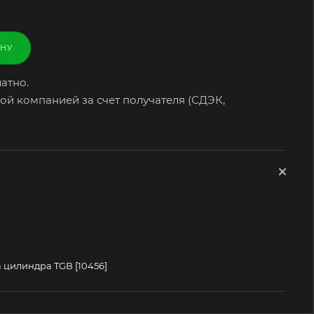
ИНУ
атно.
ой компанией за счет получателя (СДЭК,
 цилиндра TGB [10456]