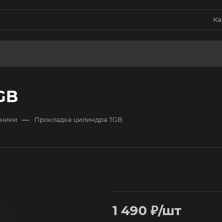
Ка
GB
—
хники
Прокладка цилиндра TGB
1 490
₽
/шт