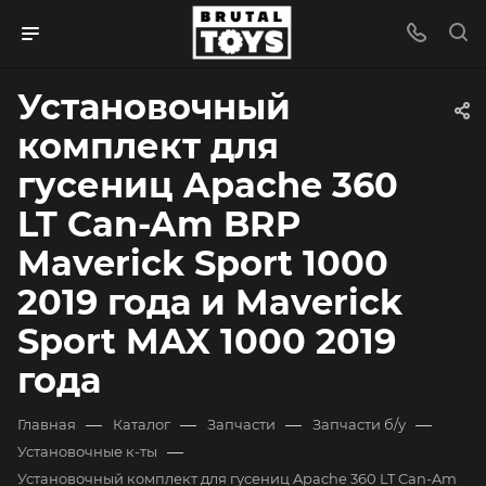
Установочный
комплект для
гусениц Apache 360
LT Can-Am BRP
Maverick Sport 1000
2019 года и Maverick
Sport MAX 1000 2019
года
—
—
—
—
Главная
Каталог
Запчасти
Запчасти б/у
—
Установочные к-ты
Установочный комплект для гусениц Apache 360 LT Can-Am