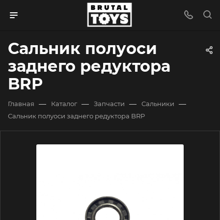
Сальник полуоси
заднего редуктора
BRP
—
—
—
—
Главная
Каталог
Запчасти
Сальники
Сальник полуоси заднего редуктора BRP