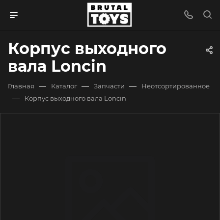
Корпус выходного
вала Loncin
—
—
—
Главная
Каталог
Запчасти
Неотсортированное
—
Корпус выходного вала Loncin