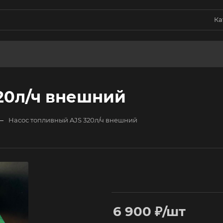
Ка
20л/ч внешний
—
Насос топливный AJS 320л/ч внешний
6 900
₽
/шт