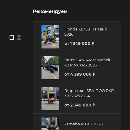
Рекомендуем
Honda XL750 Transalp
2026
—
от
1 549 000 ₽
Багги CAN-AM Maverick
X3 MAX XRS 2026
от
4 399 000 ₽
Гидроцикл SEA-DOO RXP-
X RS 325 2024
от
2 349 000 ₽
Yamaha MT-07 2026