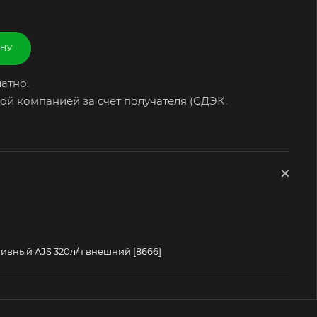
ИНУ
атно.
ой компанией за счет получателя (СДЭК,
ивный AJS 320л/ч внешний [8666]