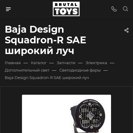
Baja Design
Squadron-R SAE
широкий луч
—
—
—
—
Главная
Каталог
Запчасти
Электрика
—
—
Дополнительный свет
Светодиодные фары
Baja Design Squadron-R SAE широкий луч