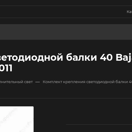
Ка
етодиодной балки 40 Baj
011
—
лнительный свет
Комплект крепления светодиодной балки 40