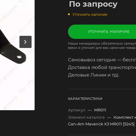
По запросу
Уточнить наличие
УТОЧНИТЬ НАЛИЧИЕ
Наши менеджеры обязательно свяжут
вами и уточнят для вас наличие товар
Самовывоз сегодня — беспл
Доставка любой транспортн
Деловые Линии и тд).
ХАРАКТЕРИСТИКИ
Артикул
—
MR011
Элемент каталога
—
Комплект 
Can-Am Maverick X3 MR011 [5245]