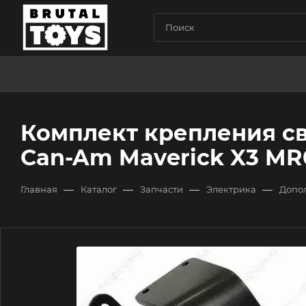
Комплект крепления св
Can-Am Maverick X3 MR
—
—
—
—
Главная
Каталог
Запчасти
Электрика
Допо