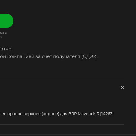
ся с
а.
атно.
ой компанией за счет получателя (СДЭК,
ее правое верхнее (черное) для BRP Maverick R [14263]