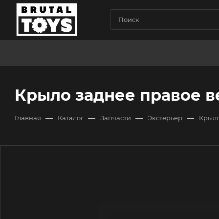
Крыло заднее правое ве
—
—
—
—
Главная
Каталог
Запчасти
Экстерьер
Крыло