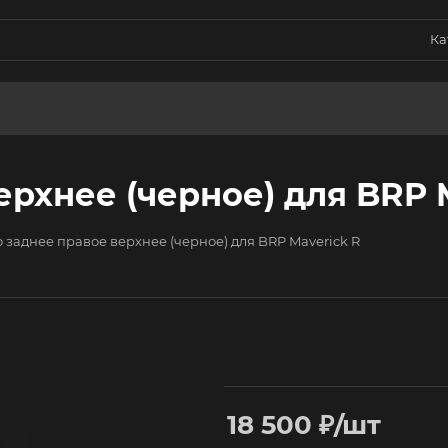
Ка
рхнее (черное) для BRP 
 заднее правое верхнее (черное) для BRP Maverick R
18 500
₽
/шт