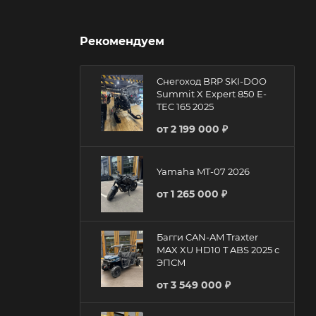
Рекомендуем
Снегоход BRP SKI-DOO
Summit X Expert 850 E-
TEC 165 2025
от
2 199 000 ₽
Yamaha MT-07 2026
от
1 265 000 ₽
Багги CAN-AM Traxter
MAX XU HD10 T ABS 2025 с
ЭПСМ
от
3 549 000 ₽