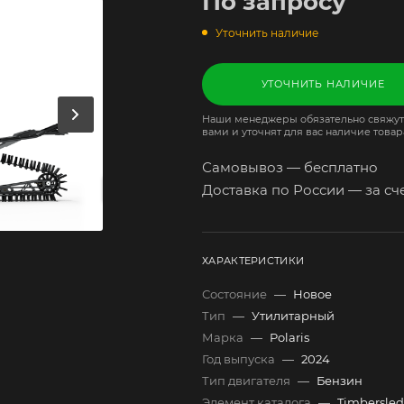
По запросу
Уточнить наличие
УТОЧНИТЬ НАЛИЧИЕ
Наши менеджеры обязательно свяжут
вами и уточнят для вас наличие товар
Самовывоз — бесплатно
Доставка по России — за сч
ХАРАКТЕРИСТИКИ
Состояние
—
Новое
Тип
—
Утилитарный
Марка
—
Polaris
Год выпуска
—
2024
Тип двигателя
—
Бензин
Элемент каталога
—
Timbersled 