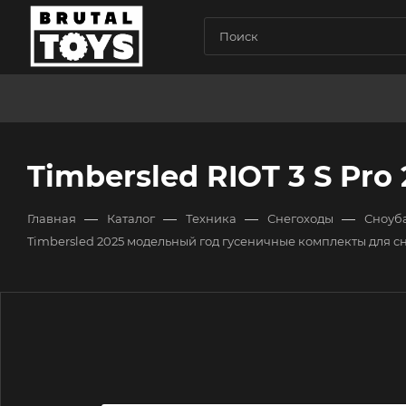
Timbersled RIOT 3 S Pr
—
—
—
—
Главная
Каталог
Техника
Снегоходы
Сноуба
Timbersled 2025 модельный год гусеничные комплекты для с