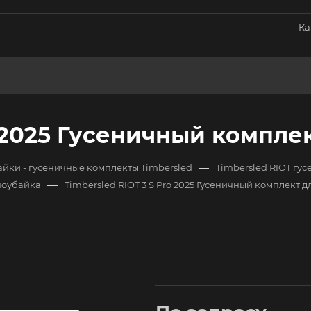
Ка
o 2025 Гусеничный компле
—
йки - гусеничные комплекты Timbersled
Timbersled RIOT гу
—
ноубайка
Timbersled RIOT 3 S Pro 2025 Гусеничный комплект 