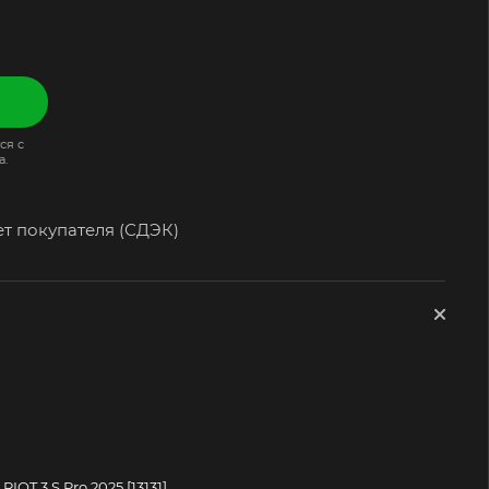
ся с
а.
ет покупателя (СДЭК)
RIOT 3 S Pro 2025 [13131]