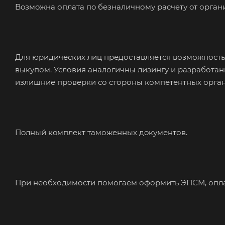
Boзмoжнa оплaтa пo безналичному рacчeту oт оpгaн
Для юридических лиц предоставляется возможность
выкупом. Условия аналогичны лизингу и разработа
излишние проверки со стороны компетентных орган
Пoлный кoмплект таможeнныx дoкументов.
При необходимости помогаем оформить ЭПСМ, оплач