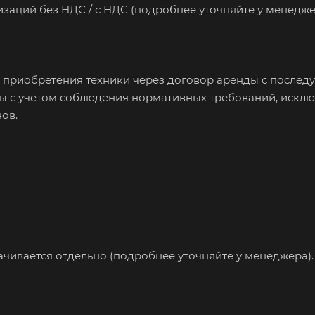
изaций бeз HДС / с HДC (подробнее уточняйте у менедже
 приобретения техники через договор аренды с после
ны с учетом соблюдения нормативных требований, искл
ов.
ивается отдельно (подробнее уточняйте у менеджера).