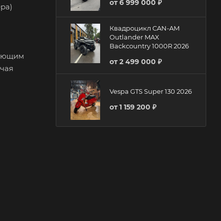
от
6 999 000 ₽
ра)
Квадроцикл CAN-AM
Outlander MAX
Backcountry 1000R 2026
дующим
от
2 499 000 ₽
ючая
Vespa GTS Super 130 2026
от
1 159 200 ₽