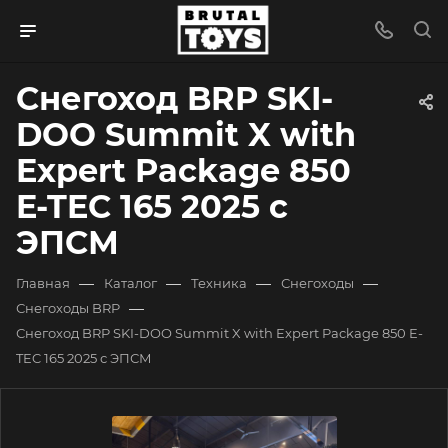
Снегоход BRP SKI-
DOO Summit X with
Expert Package 850
E-TEC 165 2025 с
ЭПСМ
—
—
—
—
Главная
Каталог
Техника
Снегоходы
—
Снегоходы BRP
Снегоход BRP SKI-DOO Summit X with Expert Package 850 E-
TEC 165 2025 с ЭПСМ