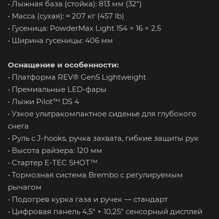
• Лыжная база (стойка): 813 мм (32")
• Масса (сухая): ≈ 207 кг (457 lb)
• Гусеница: PowderMax Light 154 × 16 × 2.5
• Ширина гусеницы: 406 мм
Оснащение и особенности:
• Платформа REV® Gen5 Lightweight
• Премиальные LED-фары
• Лыжи Pilot™ DS 4
• Узкое ультракомпактное сиденье для глубокого
снега
• Руль с J-hooks, ручка захвата, гибкие защиты рук
• Высота райзера: 120 мм
• Стартер E-TEC SHOT™
• Тормозная система Brembo с регулируемым
рычагом
• Подогрев курка газа и ручек — стандарт
• Цифровая панель 4,5" + 10,25" сенсорный дисплей