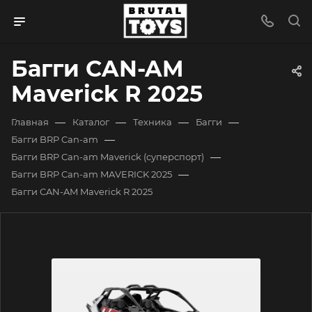
Багги CAN-AM
Maverick R 2025
—
—
—
—
Главная
Каталог
Техника
Багги
—
Багги BRP Can-am
—
Багги BRP Can-am Maverick (суперспорт)
—
Багги BRP Can-am MAVERICK 2025
Багги CAN-AM Maverick R 2025