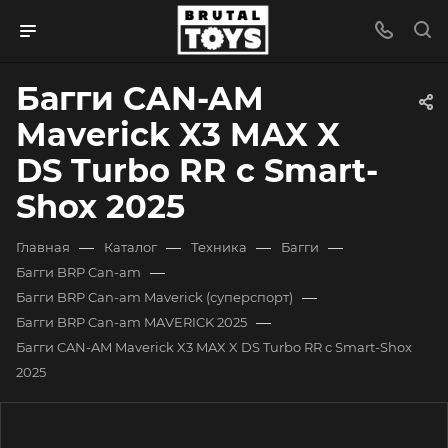
Багги CAN-AM
Maverick X3 MAX X
DS Turbo RR с Smart-
Shox 2025
—
—
—
—
Главная
Каталог
Техника
Багги
—
Багги BRP Can-am
—
Багги BRP Can-am Maverick (суперспорт)
—
Багги BRP Can-am MAVERICK 2025
Багги CAN-AM Maverick X3 MAX X DS Turbo RR с Smart-Shox
2025